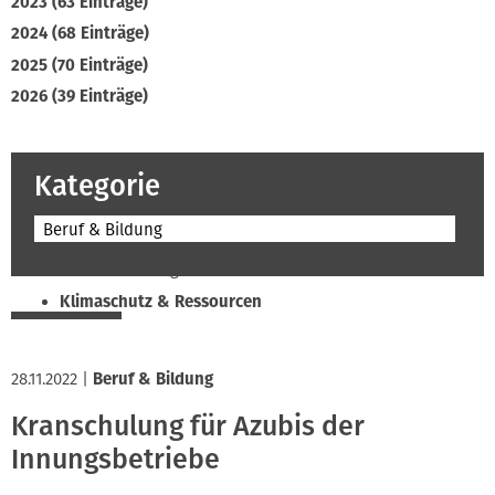
2023 (63 Einträge)
2024 (68 Einträge)
2025 (70 Einträge)
2026 (39 Einträge)
Kategorie
Beruf & Bildung
Beruf & Bildung
Klimaschutz & Ressourcen
Normen & Fachregeln
Prävention & Arbeitsschutz
28.11.2022
|
Beruf & Bildung
Recht & Wirtschaft
Kranschulung für Azubis der
Soziales & Tarifpolitik
Innungsbetriebe
Verband & Innungen
Interviews