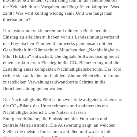
die Betriebe arbeiten. Gleichzeitig fehlt in den Betrieben oft
die Zeit, sich durch Vorgaben und Begriffe zu kämpfen. Was
zählt? Was wird künftig wichtig sein? Und wie fängt man
überhaupt an?
Um insbesondere kleineren und mittleren Betrieben den
Einstieg zu erleichtern, haben wir als Landesinnungsverband
des Bayerischen Zimmererhandwerks gemeinsam mit der
Gesellschaft für Klimaschutz München den „Nachhaltigkeits-
Pilot Holzbau“ entwickelt. Die digitale Softwarelösung bietet
einen strukturierten Einstieg in die CO₂-Bilanzierung und die
Erstellung eines kompakten Nachhaltigkeitsberichts. Das Tool
richtet sich an kleine und mittlere Zimmereibetriebe, die ohne
zusätzlichen Verwaltungsaufwand erste Schritte in die
Berichterstattung gehen wollen.
Der Nachhaltigkeits-Pilot ist in zwei Teile aufgeteilt: Einerseits
die CO₂-Bilanz des Unternehmens und andererseits ein
Nachhaltigkeitsbericht. Die Nutzer erfassen
Energieverbräuche, die Emissionen des Fuhrparks und
zentrale Materialströme. Die Auswertung zeigt, an welchen
Stellen die meisten Emissionen anfallen und wo sich mit