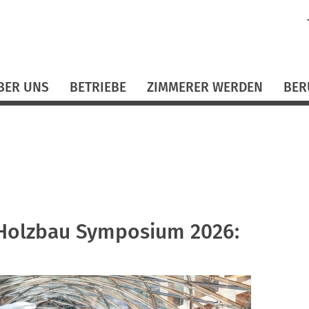
N
ü
BER UNS
BETRIEBE
ZIMMERER WERDEN
BER
n
s Holzbau Symposium 2026: