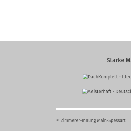
Starke M
© Zimmerer-Innung Main-Spessart